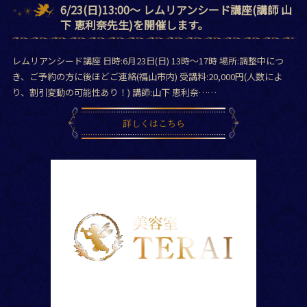
6/23(日)13:00～ レムリアンシード講座(講師 山
下 恵利奈先生)を開催します。
レムリアンシード講座 日時:6月23日(日) 13時～17時 場所:調整中につ
き、ご予約の方に後ほどご連絡(福山市内) 受講料:20,000円(人数によ
り、割引変動の可能性あり！) 講師:山下 恵利奈……
詳しくはこちら